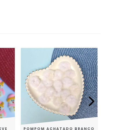
EVE
POMPOM ACHATADO BRANCO
URSO EM