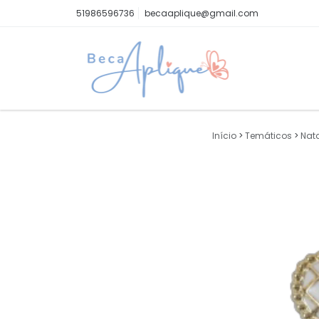
51986596736
becaaplique@gmail.com
Início
>
Temáticos
>
Nat